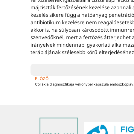
májciszták fertőzésének kezelése azonnali a
kezelés sikere függ a hatóanyag penetrációj
antibiotikum kezelésre nem reagálóesetekb
akkor is, ha súlyosan károsodottt immunre
szenvedőknél, mert a fertőzés átterjedhet 
irányelvek mindennapi gyakorlati alkalmaz
terápiájának szélesebb körű elterjedéséhez
ELŐZŐ
Cöliákia diagnosztikája vékonybél kapszula endoszkópiáva