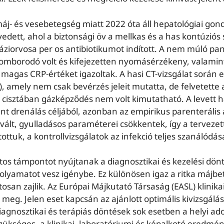
máj- és vesebetegség miatt 2022 óta áll hepatológiai gon
ett, ahol a biztonsági öv a mellkas és a has kontúziós 
háziorvosa per os antibiotikumot indított. A nem múló pa
lődomborodó volt és kifejezetten nyomásérzékeny, valamin
magas CRP-értéket igazoltak. A hasi CT-vizsgálat során
), amely nem csak bevérzés jeleit mutatta, de felvetette
 A cisztában gázképződés nem volt kimutatható. A levett 
nt drenálás céljából, azonban az empirikus parenterális
vált, gyulladásos paraméterei csökkentek, így a terveze
uk, a kontrollvizsgálatok az infekció teljes szanálódásá
ontos támpontot nyújtanak a diagnosztikai és kezelési dö
olyamatot vesz igénybe. Ez különösen igaz a ritka májb
osan zajlik. Az Európai Májkutató Társaság (EASL) klinikai
eg. Jelen eset kapcsán az ajánlott optimális kivizsgálás
agnosztikai és terápiás döntések sok esetben a helyi ado
szükséges, a klinikai, laboratóriumi és képalkotó eredmén