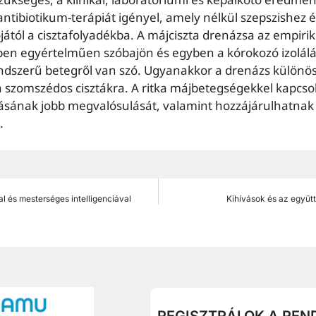
ntibiotikum-terápiát igényel, amely nélkül szepszishez é
ától a cisztafolyadékba. A májciszta drenázsa az empiri
en egyértelműen szóbajön és egyben a kórokozó izolálás
ndszerű betegről van szó. Ugyanakkor a drenázs különö
a szomszédos cisztákra. A ritka májbetegségekkel kapcsol
ásának jobb megvalósulását, valamint hozzájárulhatnak 
.
l és mesterséges intelligenciával
Kihívások és az együt
REGISZTRÁLOK A REN