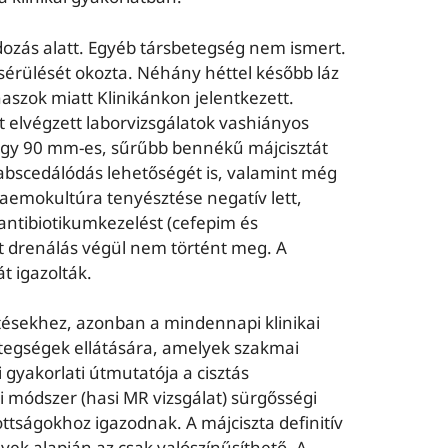
dozás alatt. Egyéb társbetegség nem ismert.
sérülését okozta. Néhány héttel később láz
naszok miatt Klinikánkon jelentkezett.
t elvégzett laborvizsgálatok vashiányos
 egy 90 mm-es, sűrűbb bennékű májcisztát
 abscedálódás lehetőségét is, valamint még
haemokultúra tenyésztése negatív lett,
 antibiotikumkezelést (cefepim és
tt drenálás végül nem történt meg. A
t igazolták.
ntésekhez, azonban a mindennapi klinikai
etegségek ellátására, amelyek szakmai
 gyakorlati útmutatója a cisztás
i módszer (hasi MR vizsgálat) sürgősségi
ttságokhoz igazodnak. A májciszta definitív
yek alapján az csak valószínűsíthető. A