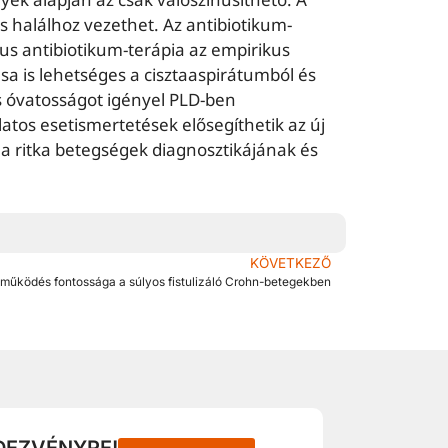
s halálhoz vezethet. Az antibiotikum-
kus antibiotikum-terápia az empirikus
a is lehetséges a cisztaaspirátumból és
s óvatosságot igényel PLD-ben
atos esetismertetések elősegíthetik az új
a ritka betegségek diagnosztikájának és
KÖVETKEZŐ
tműködés fontossága a súlyos fistulizáló Crohn-betegekben
DEZVÉNYRE!