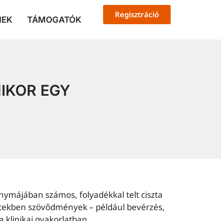
Regisztráció
NEK
TÁMOGATÓK
IKOR EGY
hymájában számos, folyadékkal telt ciszta
etekben szövődmények – például bevérzés,
a klinikai gyakorlatban.