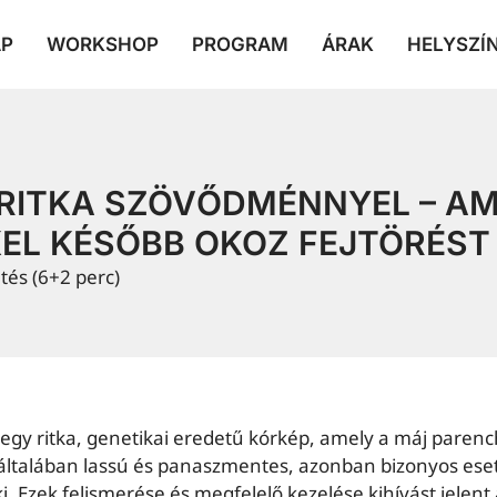
AP
WORKSHOP
PROGRAM
ÁRAK
HELYSZÍ
 RITKA SZÖVŐDMÉNNYEL – AM
EL KÉSŐBB OKOZ FEJTÖRÉST
tés (6+2 perc)
 egy ritka, genetikai eredetű kórkép, amely a máj parenc
a általában lassú és panaszmentes, azonban bizonyos es
i. Ezek felismerése és megfelelő kezelése kihívást jelent 