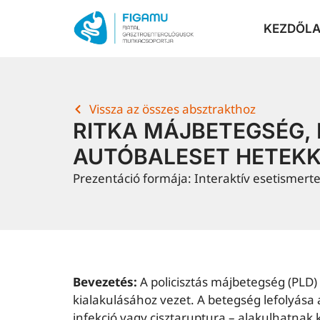
KEZDŐL
Vissza az összes absztrakthoz
RITKA MÁJBETEGSÉG,
AUTÓBALESET HETEKK
Prezentáció formája: Interaktív esetismerte
Bevezetés:
A policisztás májbetegség (PLD)
kialakulásához vezet. A betegség lefolyás
infekció vagy cisztaruptura – alakulhatnak k