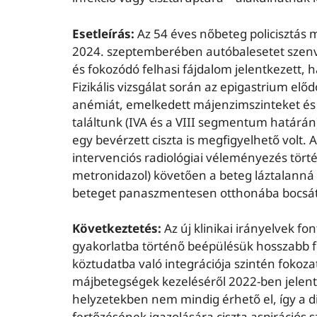
Esetleírás:
Az 54 éves nőbeteg policisztás 
2024. szeptemberében autóbalesetet szenved
és fokozódó felhasi fájdalom jelentkezett, 
Fizikális vizsgálat során az epigastrium e
anémiát, emelkedett májenzimszinteket és 
találtunk (IVA és a VIII segmentum határán
egy bevérzett ciszta is megfigyelhető volt.
intervenciós radiológiai véleményezés törté
metronidazol) követően a beteg láztalanná 
beteget panaszmentesen otthonába bocsátott
Következtetés:
Az új klinikai irányelvek f
gyakorlatba történő beépülésük hosszabb f
köztudatba való integrációja szintén fokozat
májbetegségek kezeléséről 2022-ben jelent m
helyzetekben nem mindig érhető el, így a di
fertőzésének igazolására ciszta aspirációs 